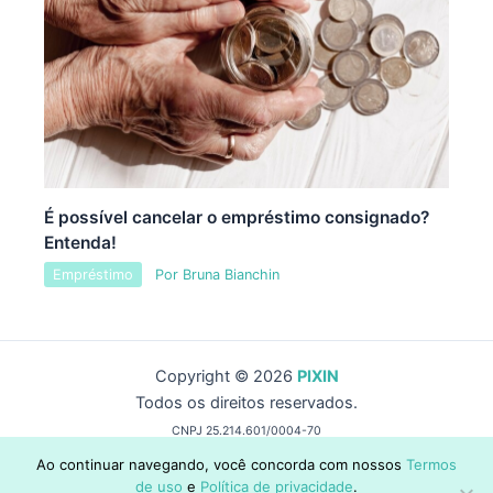
É possível cancelar o empréstimo consignado?
Entenda!
Empréstimo
Por
Bruna Bianchin
Copyright © 2026
PIXIN
Todos os direitos reservados.
CNPJ 25.214.601/0004-70
by Wise Capital Group
Ao continuar navegando, você concorda com nossos
Termos
de uso
e
Política de privacidade
.
contato@pixin.com.br