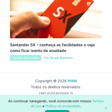
Santander SX – conheça as facilidades e veja
como ficar isento de anuidade
Cartão de Crédito
Por
Bruna Bianchin
Copyright © 2026
PIXIN
Todos os direitos reservados.
CNPJ 25.214.601/0004-70
by Wise Capital Group
Ao continuar navegando, você concorda com nossos
Termos
de uso
e
Política de privacidade
.
contato@pixin.com.br