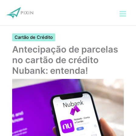
Ir
para
o
conteúdo
Cartão de Crédito
Antecipação de parcelas
no cartão de crédito
Nubank: entenda!