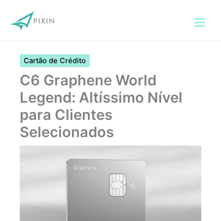
Ir
para
o
conteúdo
Cartão de Crédito
C6 Graphene World
Legend: Altíssimo Nível
para Clientes
Selecionados