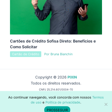
Cartões de Crédito Sofisa Direto: Benefícios e
Como Solicitar
Cartão de Crédito
Por
Bruna Bianchin
Copyright © 2026
PIXIN
Todos os direitos reservados.
CNPJ 25.214.601/0004-70
by Wise Capital Group
Ao continuar navegando, você concorda com nossos
Termos
de uso
e
Política de privacidade
.
contato@pixin.com.br
Quem Somos
,
Política de Privacidade
,
Termos de Uso
e
Contato
.
PROSSEGUIR