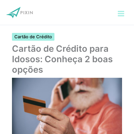
Ir
para
o
conteúdo
Cartão de Crédito
Cartão de Crédito para
Idosos: Conheça 2 boas
opções