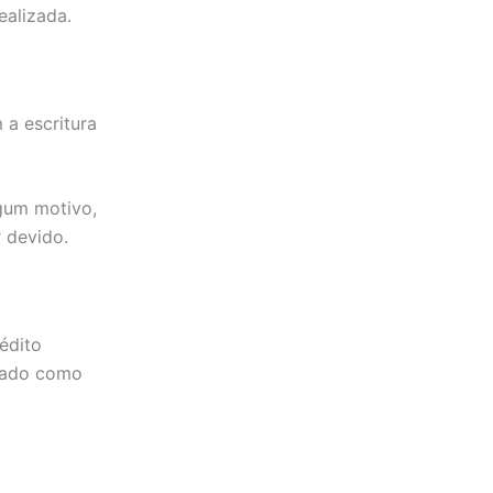
ealizada.
 a escritura
lgum motivo,
 devido.
édito
izado como