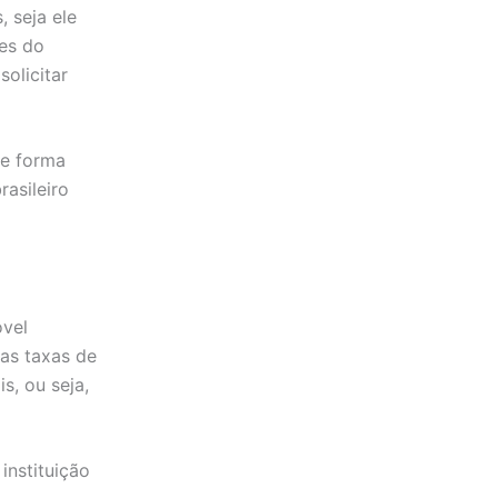
 seja ele
ões do
olicitar
de forma
asileiro
óvel
as taxas de
s, ou seja,
instituição