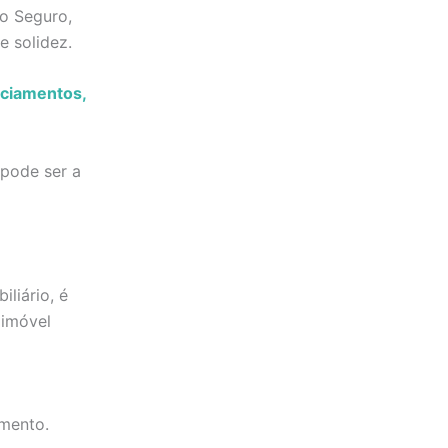
o Seguro,
e solidez.
nciamentos,
 pode ser a
liário, é
 imóvel
mento.