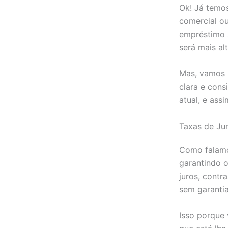
Ok! Já temo
comercial ou
empréstimo s
será mais alt
Mas, vamos 
clara e cons
atual, e ass
Taxas de Jur
Como falamo
garantindo o
juros, contr
sem garantia
Isso porque 