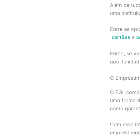
Além de tudo
uma institui
Entre as op
cartões
e
c
Então, se v
oportunidad
O Empréstim
O EGI, como
uma forma d
como garant
Com esse imó
empréstimos