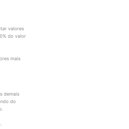
tar valores
60% do valor
ores mais
as demais
endo do
o.
.