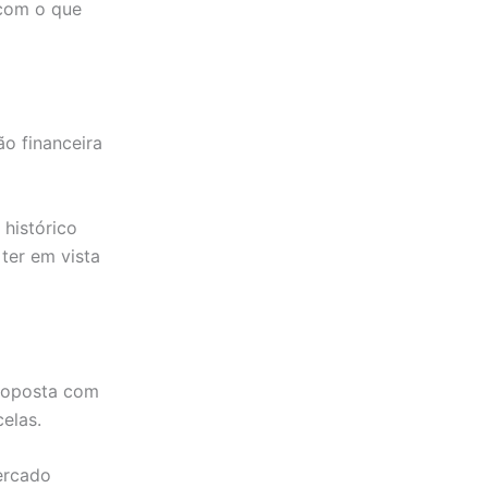
 com o que
ão financeira
 histórico
ter em vista
proposta com
elas.
ercado