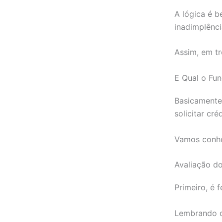
A lógica é b
inadimplênci
Assim, em tr
E Qual o Fu
Basicamente,
solicitar cr
Vamos conhe
Avaliação do
Primeiro, é 
Lembrando q