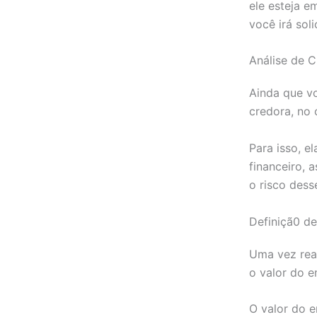
ele esteja 
você irá sol
Análise de C
Ainda que vo
credora, no 
Para isso, e
financeiro, 
o risco dess
Definiçã0 de
Uma vez rea
o valor do e
O valor do 