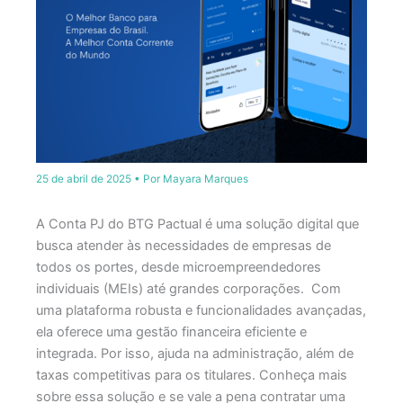
25 de abril de 2025
• Por
Mayara Marques
​A Conta PJ do BTG Pactual é uma solução digital que
busca atender às necessidades de empresas de
todos os portes, desde microempreendedores
individuais (MEIs) até grandes corporações.
Com
uma plataforma robusta e funcionalidades avançadas,
ela oferece uma gestão financeira eficiente e
integrada.​ Por isso, ajuda na administração, além de
taxas competitivas para os titulares.
Conheça mais
sobre essa solução e se vale a pena contratar uma