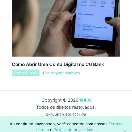
Como Abrir Uma Conta Digital no C6 Bank
Conta Digital
Por
Mayara Marques
Copyright © 2026
PIXIN
Todos os direitos reservados.
CNPJ 25.214.601/0004-70
by Wise Capital Group
Ao continuar navegando, você concorda com nossos
Termos
de uso
e
Política de privacidade
.
contato@pixin.com.br