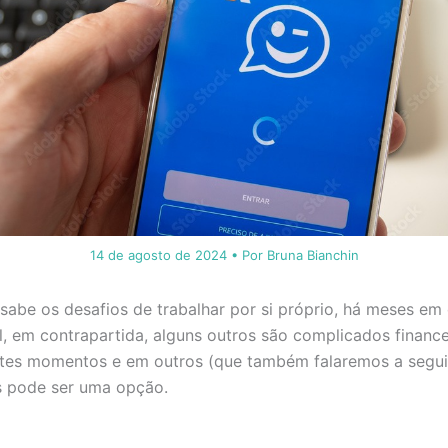
14 de agosto de 2024
• Por
Bruna Bianchin
abe os desafios de trabalhar por si próprio, há meses em 
l, em contrapartida, alguns outros são complicados financ
tes momentos e em outros (que também falaremos a seguir)
 pode ser uma opção.