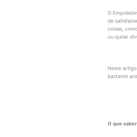
O Empréstim
de satisfaze
coisas, com
ou quitar dí
Neste artig
bastante ace
O que saber