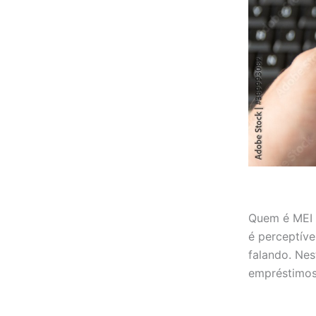
Quem é MEI s
é perceptíve
falando. Nes
empréstimos