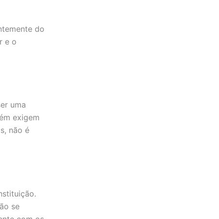
entemente do
r e o
ser uma
mbém exigem
s, não é
stituição.
ão se
mente com os