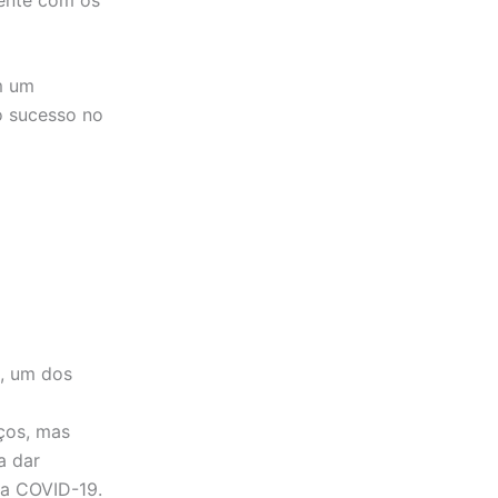
m um
o sucesso no
, um dos
iços, mas
a dar
da COVID-19.