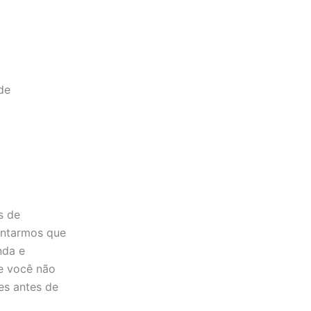
de
s de
entarmos que
nda e
se você não
es antes de