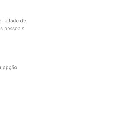
ariedade de
s pessoais
a opção