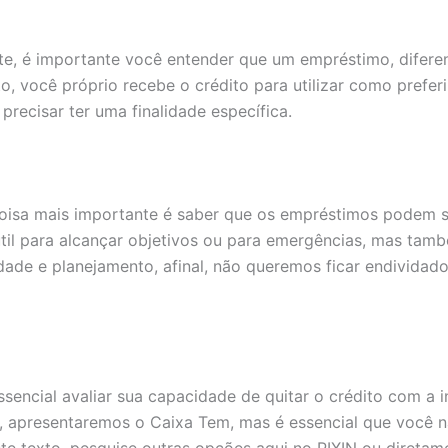
te, é importante você entender que um empréstimo, difer
o, você próprio recebe o crédito para utilizar como preferi
 precisar ter uma finalidade específica.
oisa mais importante é saber que os empréstimos podem 
útil para alcançar objetivos ou para emergências, mas ta
dade e planejamento, afinal, não queremos ficar endividado
essencial avaliar sua capacidade de quitar o crédito com a in
, apresentaremos o Caixa Tem, mas é essencial que você n
te texto, pesquise outras opções aqui no PIXIN ou direta