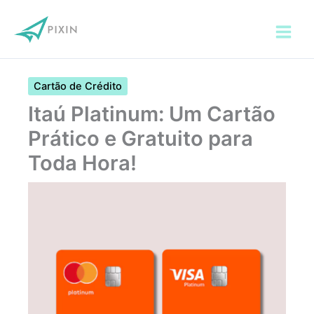
Ir
para
o
conteúdo
Cartão de Crédito
Itaú Platinum: Um Cartão
Prático e Gratuito para
Toda Hora!