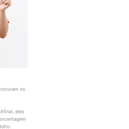
procuram os
final, eles
porcentagem
édito.