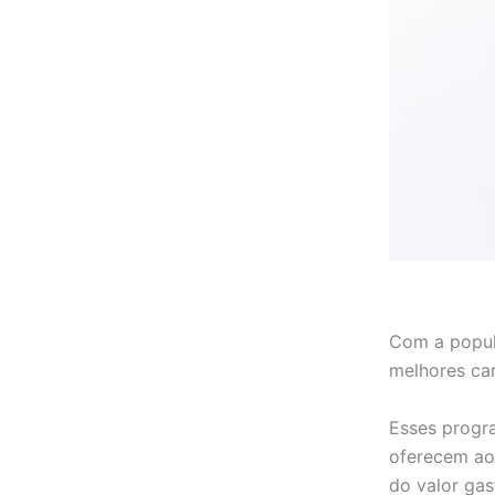
Com a popul
melhores ca
Esses progra
oferecem ao
do valor ga