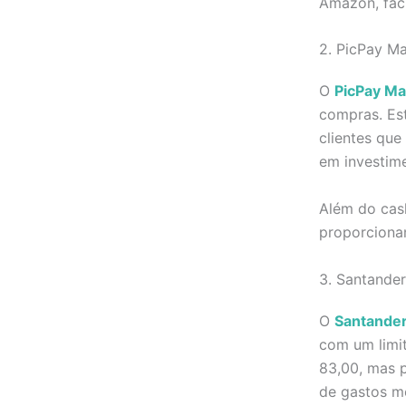
Amazon, faci
2. PicPay Ma
O
PicPay Ma
compras. Est
clientes qu
em investim
Além do cash
proporciona
3. Santander
O
Santander 
com um limit
83,00, mas p
de gastos m