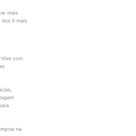
cer mais
a dos 5 mais
artões com
as
cias,
ntagem
para
ompras na