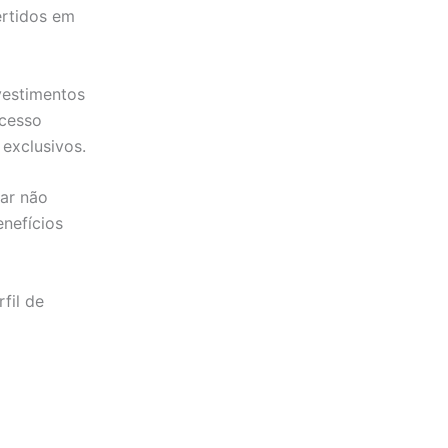
ertidos em
vestimentos
acesso
 exclusivos.
ar não
nefícios
fil de