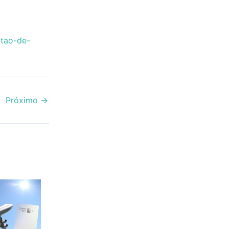
rtao-de-
Próximo
→