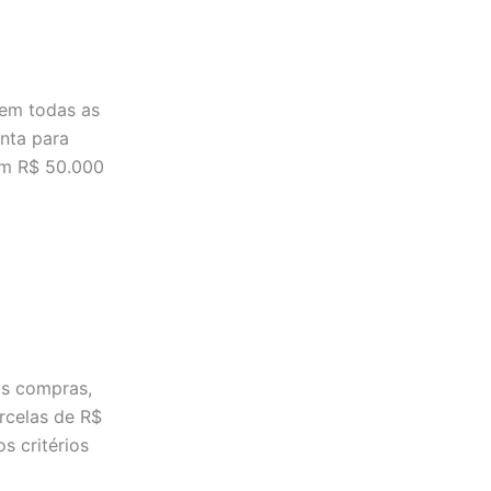
 em todas as
nta para
em R$ 50.000
as compras,
rcelas de R$
s critérios