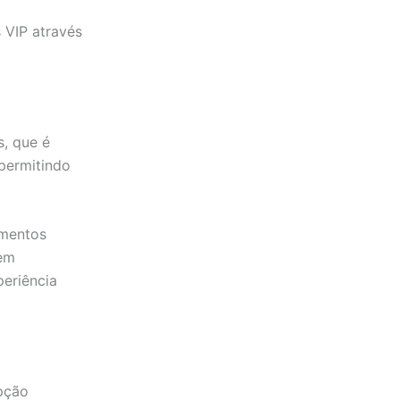
s VIP através
, que é
permitindo
imentos
 em
eriência
pção