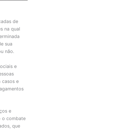
cadas de
s na qual
terminada
de sua
ou não.
ociais e
essoas
m casos e
 pagamentos
ços e
o o combate
ados, que