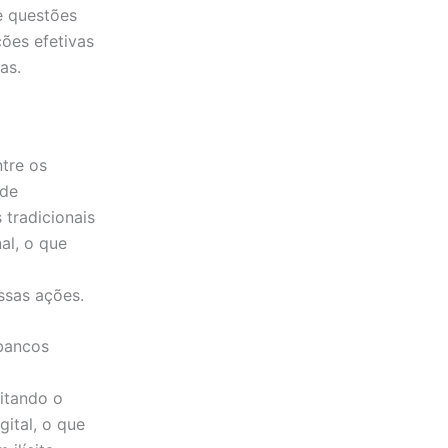
e questões
ões efetivas
sas.
tre os
 de
 tradicionais
al, o que
essas ações.
 bancos
litando o
ital, o que