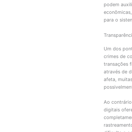
podem auxili
econômicas, 
para o sist
Transparênci
Um dos ponto
crimes de co
transações f
através de d
afeta, muita
possivelmen
Ao contrário
digitais ofe
completament
rastreamento