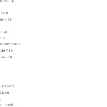
ilícita.
 há a
cas dos
e
eiras e
o a
nitoramentos
que não
itos ou
ue torna
nda se
s
inanceiras