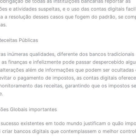
 obrigação de todas as instituições bancárias reportar as
s e atividades suspeitas, e o uso das contas digitais facil
ara a resolução desses casos que fogem do padrão, se co
ias.
eceitas Públicas
as inúmeras qualidades, diferente dos bancos tradicionai
s as finanças e infelizmente pode passar despercebido alg
alterações além de informações que podem ser ocultadas
evitar o pagamento de impostos, as contas digitais oferec
monitoramento das receitas, garantindo que os impostos s
e.
ões Globais importantes
 sucesso existentes em todo mundo justificam o quão impo
oi criar bancos digitais que contemplassem o melhor contro