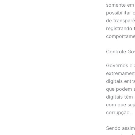
somente em 
possibilitar
de transparê
registrando 
comportamen
Controle Go
Governos e 
extremament
digitais ent
que podem au
digitais têm
com que seja
corrupção.
Sendo assim,