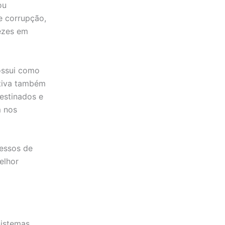
ou
de corrupção,
vezes em
possui como
sitiva também
estinados e
m nos
essos de
elhor
sistemas