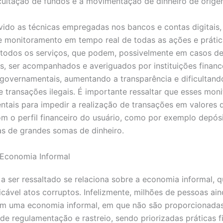
ocultação de fundos e a movimentação de dinheiro de origem 
ido as técnicas empregadas nos bancos e contas digitais,
de monitoramento em tempo real de todas as ações e práti
 todos os serviços, que podem, possivelmente em casos d
s, ser acompanhados e averiguados por instituições financ
governamentais, aumentando a transparência e dificultand
e transações ilegais. É importante ressaltar que esses mo
tais para impedir a realização de transações em valores 
m o perfil financeiro do usuário, como por exemplo depós
as de grandes somas de dinheiro.
Economia Informal
a ser ressaltado se relaciona sobre a economia informal, q
ticável atos corruptos. Infelizmente, milhões de pessoas ai
m uma economia informal, em que não são proporcionada
de regulamentação e rastreio, sendo priorizadas práticas f