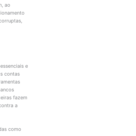
m, ao
icionamento
corruptas,
essenciais e
s contas
rramentas
bancos
ceiras fazem
contra a
adas como