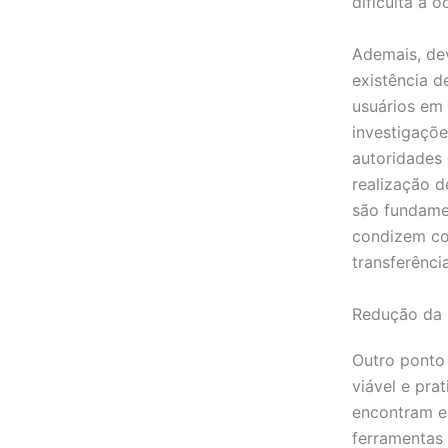
dificulta a 
Ademais, dev
existência 
usuários em
investigaçõe
autoridades 
realização d
são fundamen
condizem co
transferênci
Redução da 
Outro ponto 
viável e pra
encontram e
ferramentas 