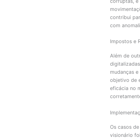
corruptas, é
movimentaçõe
contribui p
com anomal
Impostos e R
Além de outr
digitalizada
mudanças e 
objetivo de 
eficácia no 
corretament
Implementaç
Os casos de
visionário f