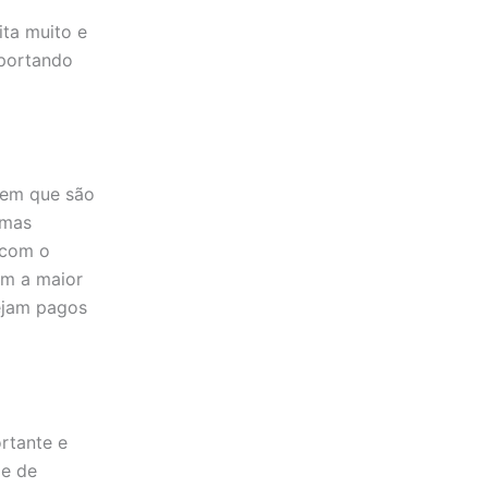
ita muito e
mportando
s em que são
umas
 com o
em a maior
ejam pagos
rtante e
le de