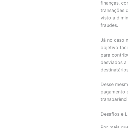
finanças, co
transações d
visto a dimi
fraudes.
Já no caso n
objetivo faci
para contrib
desviados a
destinatário
Desse mesmo
pagamento e 
transparênci
Desafios e L
Por mais qu