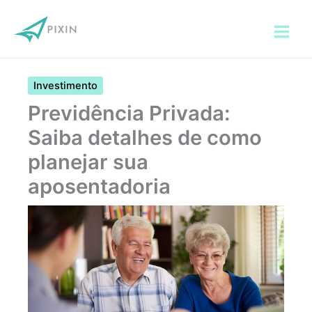
Ir
para
o
conteúdo
Investimento
Previdência Privada:
Saiba detalhes de como
planejar sua
aposentadoria