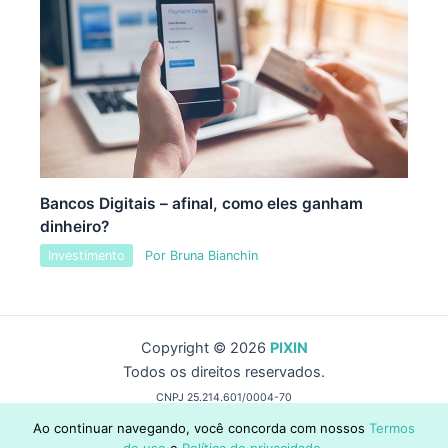
Bancos Digitais – afinal, como eles ganham
dinheiro?
Investimento
Por
Bruna Bianchin
Copyright © 2026
PIXIN
Todos os direitos reservados.
CNPJ 25.214.601/0004-70
by Wise Capital Group
Ao continuar navegando, você concorda com nossos
Termos