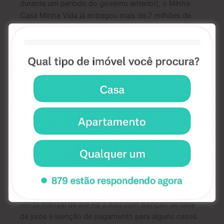
durante um período do governo anterior), o Minha
Casa Minha Vida já entregou mais de 7 milhões de
moradias a famílias de todos os estados brasileiros. E
agora, você vai conhecer todos os detalhes de como
solicitar o seu financiamento.
Quem pode participar do Minha Casa Minha Vida?
Hoje o programa funciona com 4 faixas que abrange
rendas familiares de até R$ 12 mil mensal e possibilita
o financiamento de imóveis com valores de até R$
500 mil, contemplando tanto residências em áreas
urbanas, como em zonas rurais.
Veja, a seguir, as faixas de renda existentes:
FAIXA 1:
voltada para famílias que percebem uma
renda mensal de até R$ 2.850 com isenção de taxa
de juros e isenção de pagamento para alguns casos.