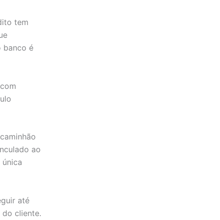
dito tem
ue
o banco é
, com
culo
, caminhão
nculado ao
 única
guir até
do cliente.