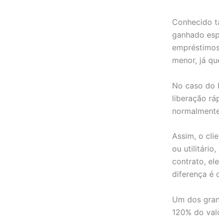
Conhecido t
ganhado espa
empréstimos 
menor, já qu
No caso do 
liberação rá
normalmente
Assim, o cl
ou utilitári
contrato, el
diferença é 
Um dos grand
120% do valo