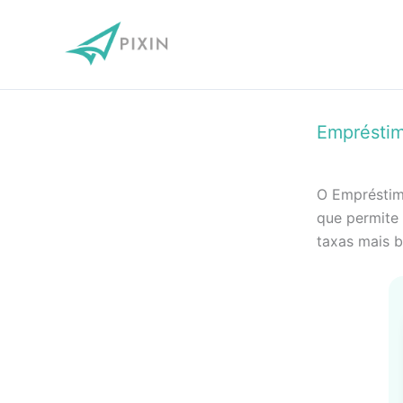
Ir
para
o
conteúdo
Empréstim
O Empréstim
que permite 
taxas mais b