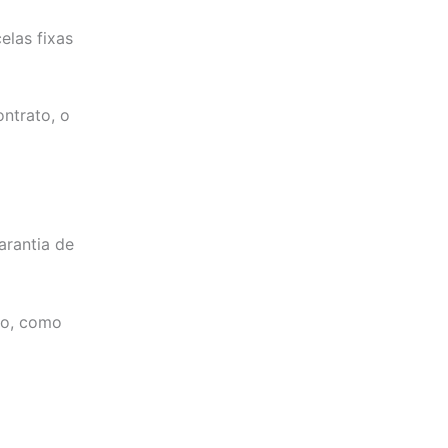
las fixas
ntrato, o
arantia de
to, como