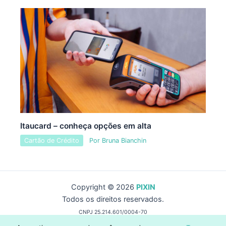
Itaucard – conheça opções em alta
Cartão de Crédito
Por
Bruna Bianchin
Copyright © 2026
PIXIN
Todos os direitos reservados.
CNPJ 25.214.601/0004-70
by Wise Capital Group