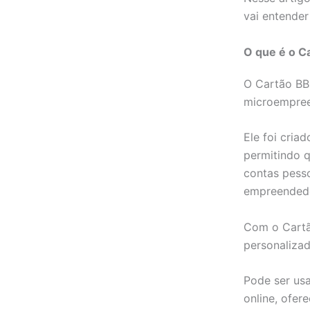
vai entender
O que é o C
O Cartão BB
microempree
Ele foi cria
permitindo q
contas pesso
empreended
Com o Cartã
personaliza
Pode ser usa
online, ofer