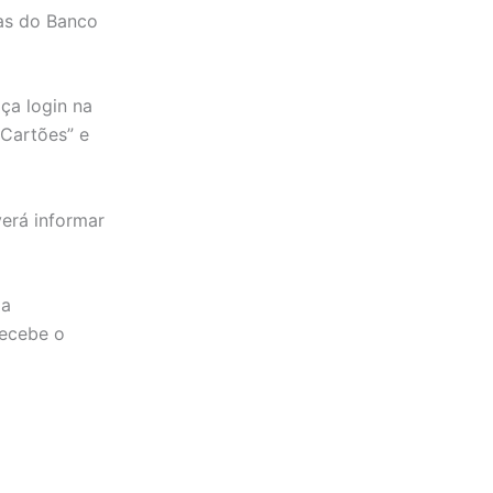
ias do Banco
ça login na
“Cartões” e
verá informar
 a
recebe o