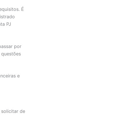
equisitos. É
istrado
nta PJ
passar por
s questões
anceiras e
solicitar de