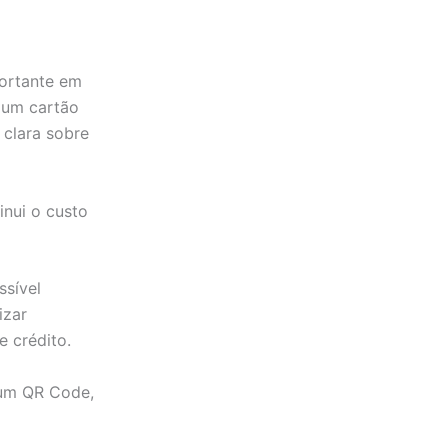
portante em
r um cartão
 clara sobre
nui o custo
ssível
izar
e crédito.
 um QR Code,