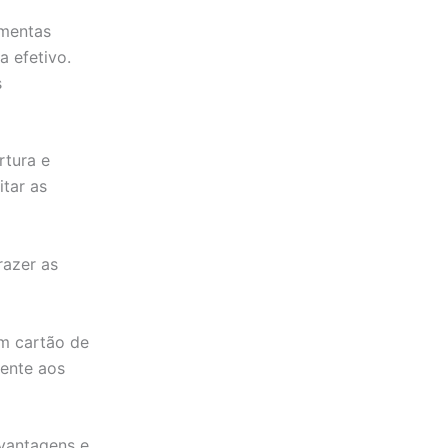
amentas
a efetivo.
s
rtura e
itar as
razer as
um cartão de
rente aos
 vantagens e