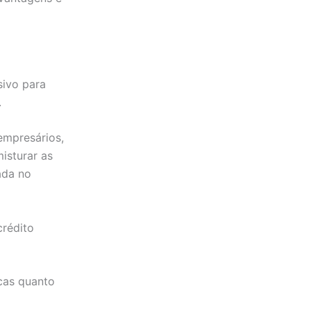
sivo para
.
empresários,
isturar as
ada no
rédito
icas quanto