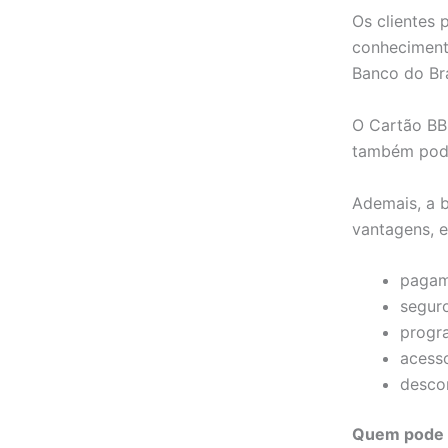
Os clientes 
conheciment
Banco do Br
O Cartão BB
também pode
Ademais, a 
vantagens, e
pagam
seguro
progr
acesso
desco
Quem pode s