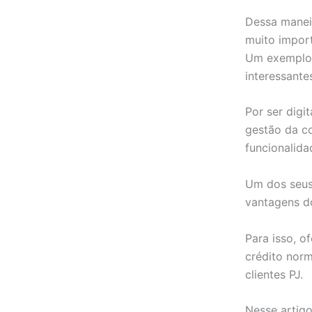
Dessa manei
muito import
Um exemplo é
interessant
Por ser digit
gestão da co
funcionalid
Um dos seus 
vantagens d
Para isso, 
crédito nor
clientes PJ.
Nesse artigo