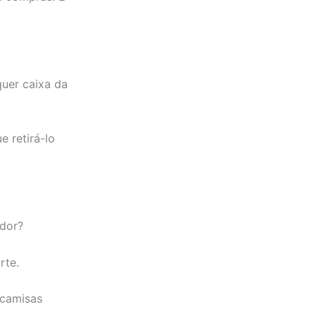
quer caixa da
e retirá-lo
edor?
rte.
 camisas