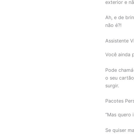
exterior e n
Ah, e de bri
não é?!
Assistente Vi
Você ainda p
Pode chamá-
o seu cartão
surgir.
Pacotes Per
“Mas quero i
Se quiser ma