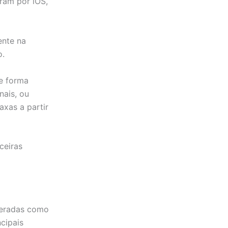
eram por iOS,
ente na
o.
de forma
nais, ou
xas a partir
ceiras
deradas como
cipais