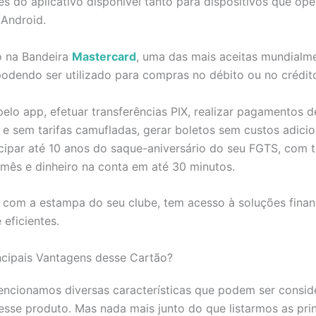
vés do aplicativo disponível tanto para dispositivos que op
 Android.
o na Bandeira
Mastercard
, uma das mais aceitas mundialm
podendo ser utilizado para compras no débito ou no crédit
elo app, efetuar transferências PIX, realizar pagamentos 
 e sem tarifas camufladas, gerar boletos sem custos adicio
par até 10 anos do saque-aniversário do seu FGTS, com ta
mês e dinheiro na conta em até 30 minutos.
 com a estampa do seu clube, tem acesso à soluções finan
 eficientes.
ncipais Vantagens desse Cartão?
encionamos diversas características que podem ser consi
sse produto. Mas nada mais junto do que listarmos as prin