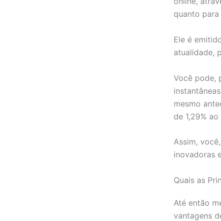
online, atra
quanto para
Ele é emitid
atualidade, 
Você pode, p
instantâneas
mesmo anteci
de 1,29% ao 
Assim, você,
inovadoras e
Quais as Pri
Até então m
vantagens de