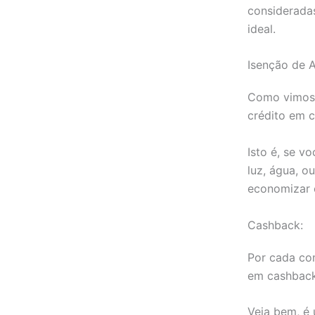
consideradas
ideal.
Isenção de 
Como vimos, 
crédito em c
Isto é, se v
luz, água, o
economizar 
Cashback:
Por cada co
em cashback 
Veja bem, é