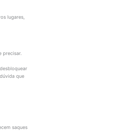
os lugares,
 precisar.
 desbloquear
a dúvida que
recem saques