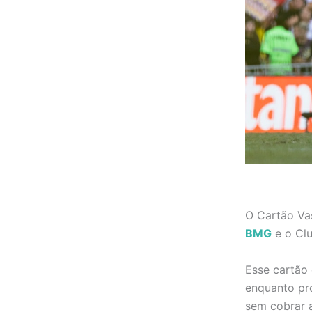
O Cartão Va
BMG
e o Cl
Esse cartão 
enquanto pr
sem cobrar a