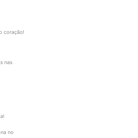
o coração!
s nas
a!
ona no