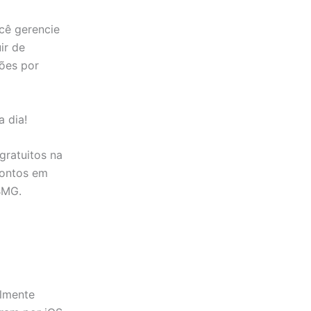
cê gerencie
ir de
ões por
a dia!
gratuitos na
contos em
BMG.
almente