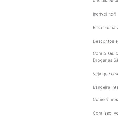
oficiais ou b
Incrível né?!
Essa é uma v
Descontos e
Com o seu c
Drogarias Sã
Veja que o 
Bandeira Int
Como vimos, 
Com isso, vo