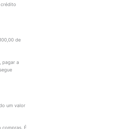
 crédito
100,00 de
, pagar a
nsegue
do um valor
m compras. É