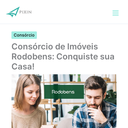
Ir
para
o
conteúdo
Consórcio
Consórcio de Imóveis
Rodobens: Conquiste sua
Casa!