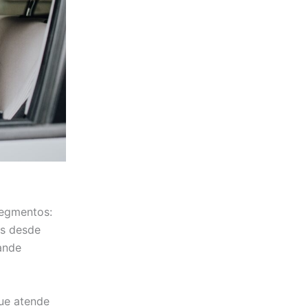
segmentos:
os desde
rande
que atende