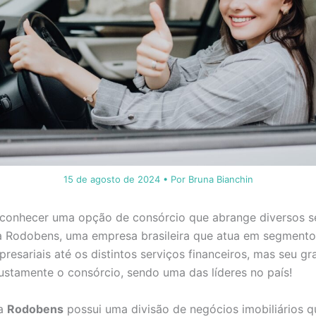
15 de agosto de 2024
• Por
Bruna Bianchin
conhecer uma opção de consórcio que abrange diversos 
a Rodobens, uma empresa brasileira que atua em segment
resariais até os distintos serviços financeiros, mas seu g
ustamente o consórcio, sendo uma das líderes no país!
 a
Rodobens
possui uma divisão de negócios imobiliários 