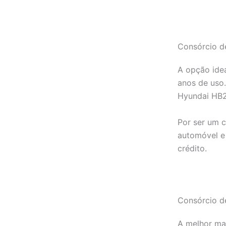
Consórcio de
A opção idea
anos de uso.
Hyundai HB20
Por ser um c
automóvel e 
crédito.
Consórcio d
A melhor man