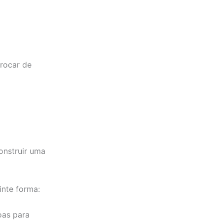
trocar de
onstruir uma
nte forma:
oas para