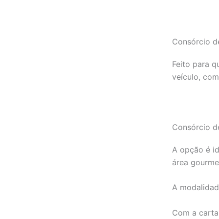
Consórcio d
Feito para q
veículo, com
Consórcio d
A opção é id
área gourmet
A modalidad
Com a carta