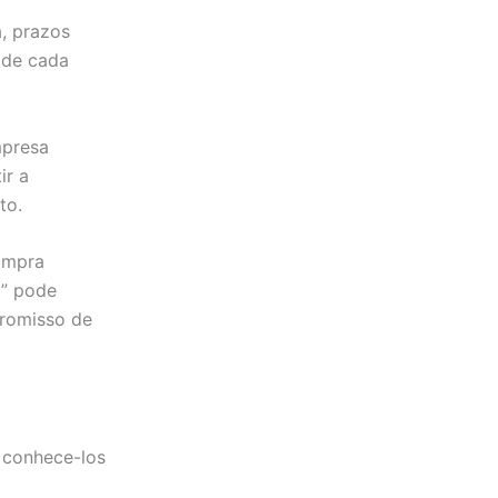
a, prazos
 de cada
mpresa
ir a
to.
ompra
l” pode
promisso de
 conhece-los