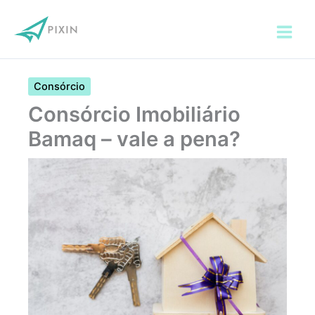
Ir
para
o
conteúdo
Consórcio
Consórcio Imobiliário
Bamaq – vale a pena?