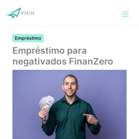
Ir
para
o
conteúdo
Empréstimo
Empréstimo para
negativados FinanZero