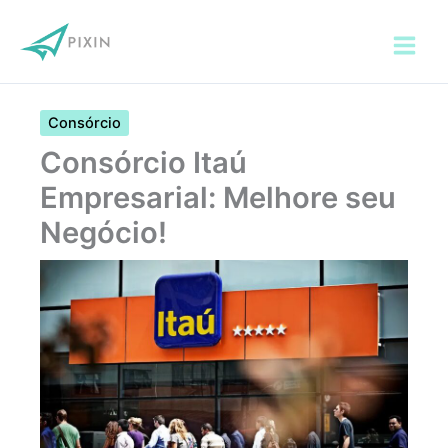
Ir
para
o
conteúdo
Consórcio
Consórcio Itaú
Empresarial: Melhore seu
Negócio!