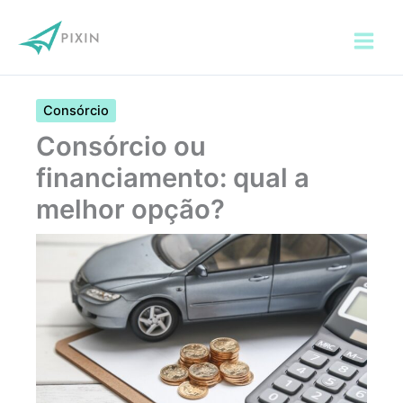
Ir
para
o
conteúdo
Consórcio
Consórcio ou
financiamento: qual a
melhor opção?