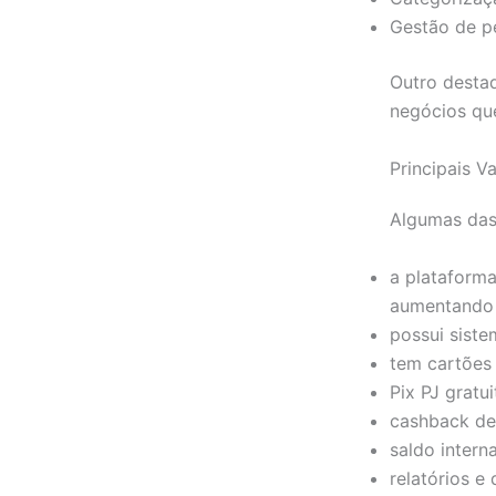
Gestão de p
Outro destaq
negócios que
Principais V
Algumas das 
a plataforma
aumentando o
possui siste
tem cartões v
Pix PJ gratui
cashback de
saldo intern
relatórios e