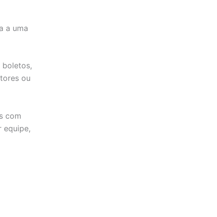
da a uma
 boletos,
etores ou
es com
 equipe,