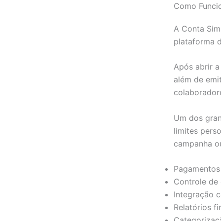
Como Funci
A Conta Sim
plataforma d
Após abrir a
além de emit
colaborador
Um dos grand
limites pers
campanha ou
Pagamentos 
Controle de
Integração 
Relatórios fi
Categorizaç