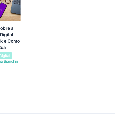
obre a
Digital
k e Como
Sua
igital
na Bianchin