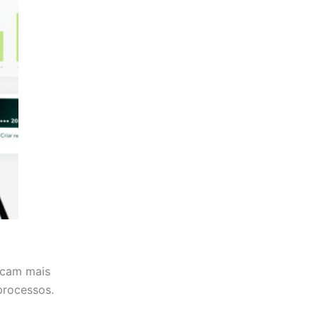
scam mais
processos.