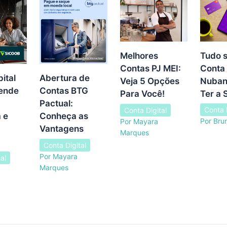
Tudo s
Melhores
Conta 
Contas PJ MEI:
ital
Abertura de
Nuban
Veja 5 Opções
Rende
Contas BTG
Ter a 
Para Você!
Pactual:
Conta D
Conta Digital
 e
Conheça as
Por
Bru
Por
Mayara
Vantagens
Marques
Conta Digital
Por
Mayara
al
Marques