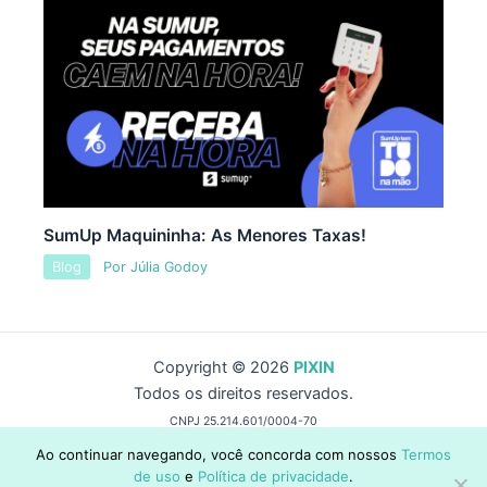
SumUp Maquininha: As Menores Taxas!
Blog
Por
Júlia Godoy
Copyright © 2026
PIXIN
Todos os direitos reservados.
CNPJ 25.214.601/0004-70
by Wise Capital Group
Ao continuar navegando, você concorda com nossos
Termos
de uso
e
Política de privacidade
.
contato@pixin.com.br