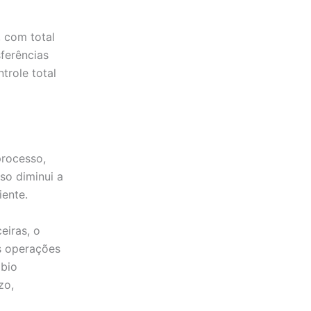
 com total
sferências
trole total
processo,
so diminui a
iente.
eiras, o
s operações
mbio
zo,