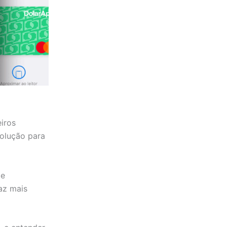
iros
solução para
be
az mais