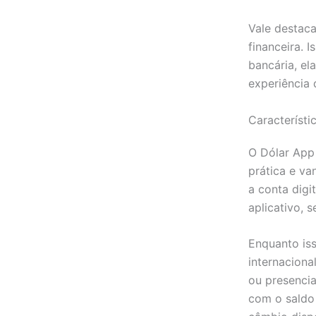
Vale destac
financeira. 
bancária, el
experiência 
Característi
O Dólar App
prática e va
a conta digi
aplicativo, 
Enquanto iss
internaciona
ou presenci
com o saldo 