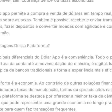
onível, sem cobrança de IOF ou taxas escondidas.
o app permite a compra e venda de dólares em tempo real,
a sobre as taxas. Também é possível receber e enviar tran
is, fazer depósitos e converter moedas com agilidade e con
 mão.
ntagens Dessa Plataforma?
ipais diferenciais do Dólar App é a conveniência. Todo o 
tura da conta até a movimentação do dinheiro, é digital. Is
ípica de bancos tradicionais e torna a experiência mais efic
forte é a economia. Ao contrário de outras soluções financ
o cobra taxas de manutenção, tarifas ou spreads altos na
A plataforma se destaca por oferecer a melhor taxa de câ
 o que pode representar uma grande economia no longo pra
te para quem faz transações frequentes.