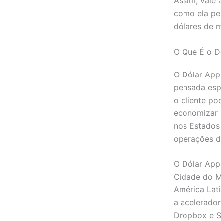
Assim, vale
como ela pe
dólares de m
O Que É o D
O Dólar App
pensada espe
o cliente po
economizar 
nos Estados
operações d
O Dólar App
Cidade do M
América Lati
a acelerado
Dropbox e St