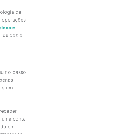
nologia de
s operações
blecoin
liquidez e
guir o passo
apenas
e e um
 receber
de uma conta
tido em