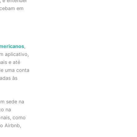
 e entender
recebam em
americanos
,
 aplicativo,
ais e até
de uma conta
iadas às
om sede na
ço na
onais, como
o Airbnb,