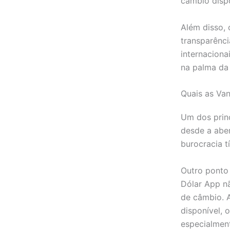
câmbio disp
Além disso, 
transparênci
internaciona
na palma da
Quais as Va
Um dos princ
desde a aber
burocracia t
Outro ponto 
Dólar App nã
de câmbio. 
disponível,
especialmen