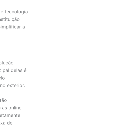
e tecnologia
nstituição
implificar a
olução
ipal delas é
elo
o exterior.
rtão
ras online
retamente
axa de