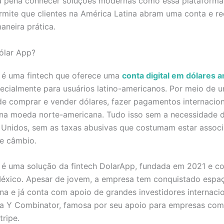
 a pena conhecer soluções modernas como essa plataforma,
rmite que clientes na América Latina abram uma conta e 
aneira prática.
ólar App?
 é uma fintech que oferece uma
conta digital em dólares 
cialmente para usuários latino-americanos. Por meio de um
de comprar e vender dólares, fazer pagamentos internacion
na moeda norte-americana. Tudo isso sem a necessidade 
 Unidos, sem as taxas abusivas que costumam estar assoc
e câmbio.
 é uma solução da fintech DolarApp, fundada em 2021 e c
éxico. Apesar de jovem, a empresa tem conquistado espa
na e já conta com apoio de grandes investidores internaci
ra Y Combinator, famosa por seu apoio para empresas com
ripe.