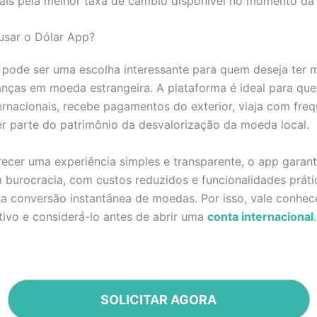
tais pela melhor taxa de câmbio disponível no momento da
usar o Dólar App?
pode ser uma escolha interessante para quem deseja ter m
anças em moeda estrangeira. A plataforma é ideal para qu
rnacionais, recebe pagamentos do exterior, viaja com fre
r parte do patrimônio da desvalorização da moeda local.
ecer uma experiência simples e transparente, o app garan
 burocracia, com custos reduzidos e funcionalidades prát
a conversão instantânea de moedas. Por isso, vale conhec
tivo e considerá-lo antes de abrir uma
conta internacional
.
SOLICITAR AGORA