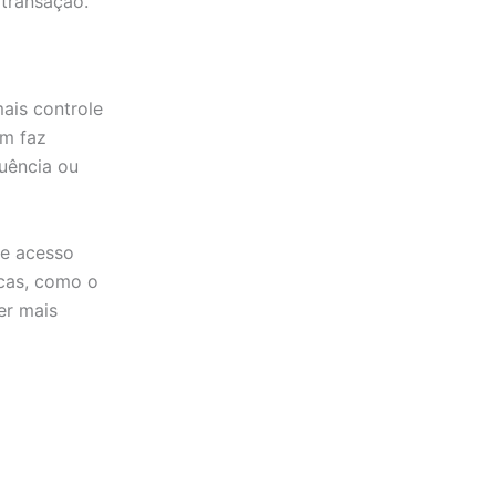
 transação.
ais controle
em faz
quência ou
te acesso
icas, como o
er mais