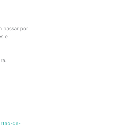
m passar por
es e
ra.
artao-de-