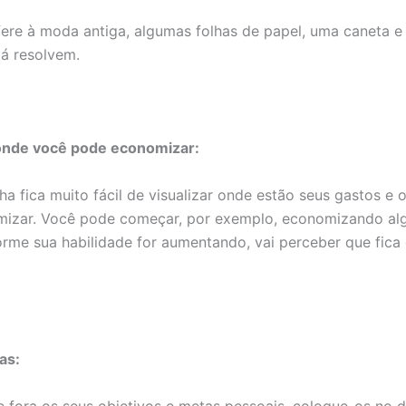
fere à moda antiga, algumas folhas de papel, uma caneta 
já resolvem.
 onde você pode economizar:
ha fica muito fácil de visualizar onde estão seus gastos e
izar. Você pode começar, por exemplo, economizando al
orme sua habilidade for aumentando, vai perceber que fica
as:
 fora os seus objetivos e metas pessoais, coloque-os no 