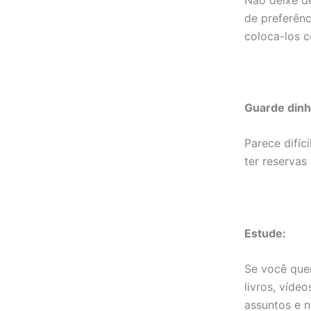
de preferênc
coloca-los c
Guarde dinh
Parece difíc
ter reservas
Estude:
Se você quer
livros, víde
assuntos e n