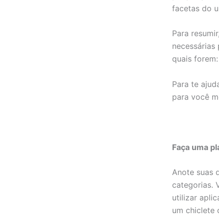
facetas do u
Para resumir
necessárias 
quais forem:
Para te aju
para você m
Faça uma pla
Anote suas 
categorias. 
utilizar apl
um chiclete 