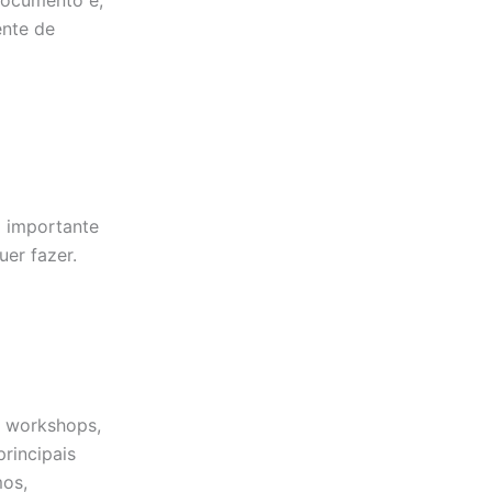
ente de
É importante
er fazer.
s, workshops,
principais
mos,