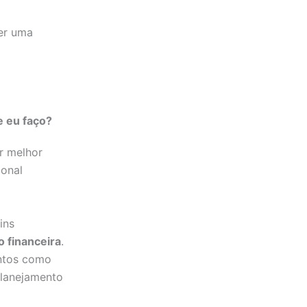
ter uma
e eu faço?
r melhor
ional
ins
 financeira
.
untos como
planejamento