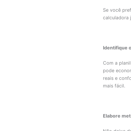
Se você pre
calculadora 
Identifique
Com a planil
pode econom
reais e conf
mais fácil.
Elabore met
Não deixe de