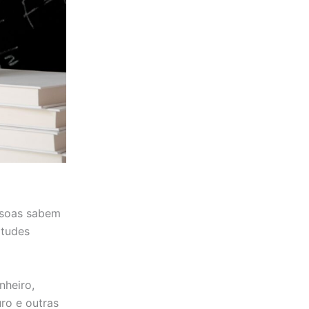
ssoas sabem
itudes
nheiro,
ro e outras