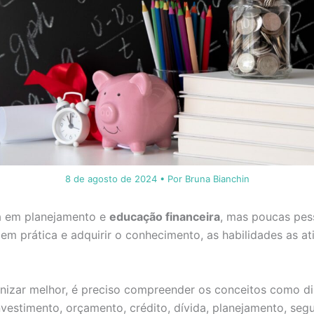
8 de agosto de 2024
• Por
Bruna Bianchin
la em planejamento e
educação financeira
, mas poucas pe
 em prática e adquirir o conhecimento, as habilidades as at
nizar melhor, é preciso compreender os conceitos como di
vestimento, orçamento, crédito, dívida, planejamento, segu