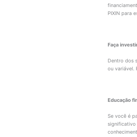
financiament
PIXIN para e
Faça invest
Dentro dos s
ou variável.
Educação fin
Se você é p
significativ
conhecimento