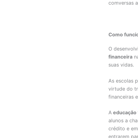
comversas a
Como funcio
O desenvolv
financeira
na
suas vidas.
As escolas p
virtude do t
financeiras
A
educação 
alunos a ch
crédito e e
entrarem par