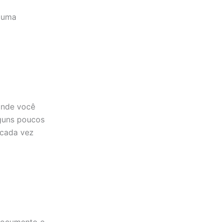
e uma
 onde você
guns poucos
 cada vez
documento e,