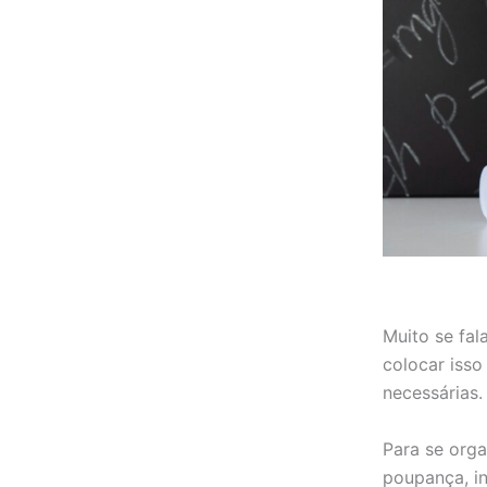
Muito se fa
colocar isso
necessárias.
Para se orga
poupança, in