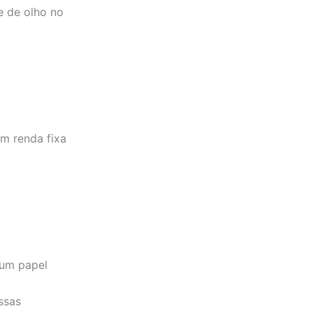
e de olho no
em renda fixa
 um papel
ssas