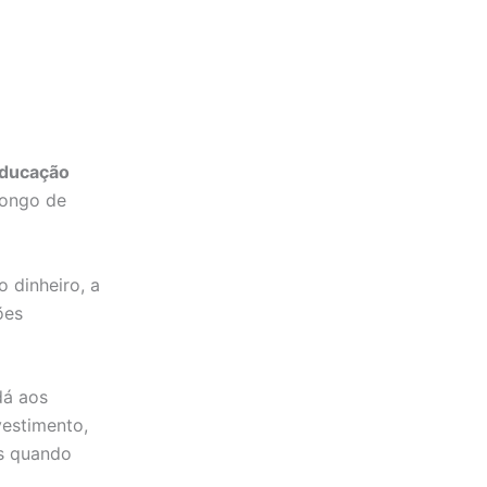
ducação
longo de
 dinheiro, a
ões
dá aos
vestimento,
os quando