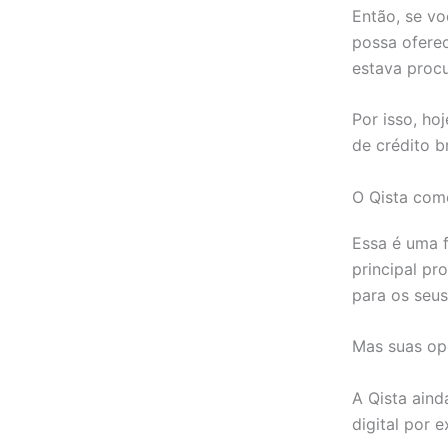
Então, se vo
possa ofere
estava proc
Por isso, h
de crédito br
O Qista como
Essa é uma f
principal pr
para os seus
Mas suas op
A Qista aind
digital por 