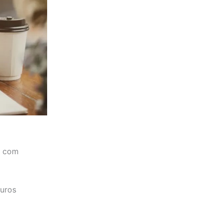
o com
juros