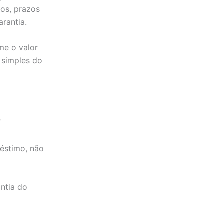
os, prazos
rantia.
me o valor
 simples do
”
éstimo, não
ntia do