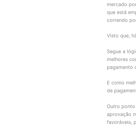
mercado po
que está emp
correndo por
Visto que, 
Segue a lóg
melhores co
pagamento q
E como melh
de pagament
Outro ponto 
aprovação m
favoráveis, 