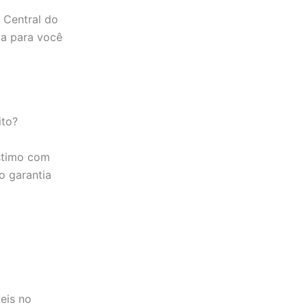
 Central do
ça para você
ito?
stimo com
o garantia
eis no