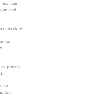
 financeira
 que está
 mais claro!
erece
ão
as, prazos
s.
uir a
ão tão