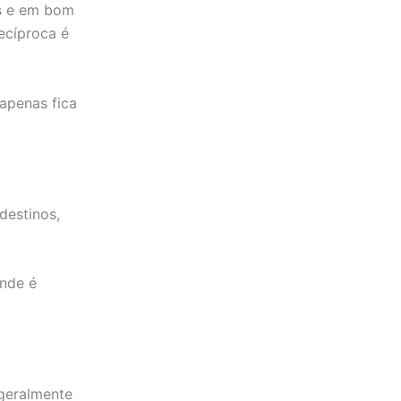
as e em bom
ecíproca é
 apenas fica
destinos,
onde é
 geralmente