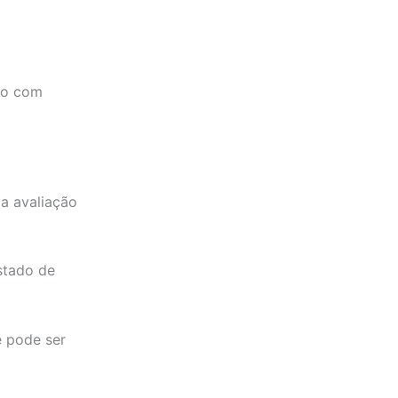
mo com
ma avaliação
stado de
e pode ser