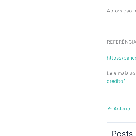
Aprovação me
REFERÊNCIA
https://banc
Leia mais so
credito/
←
Anterior
Posts