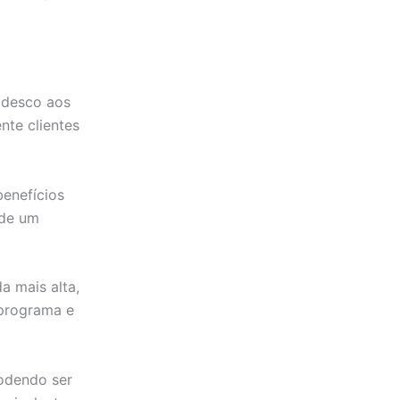
adesco aos
nte clientes
benefícios
 de um
a mais alta,
 programa e
odendo ser