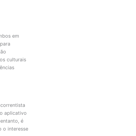
ombos em
 para
dão
os culturais
iências
correntista
o aplicativo
entanto, é
 o interesse