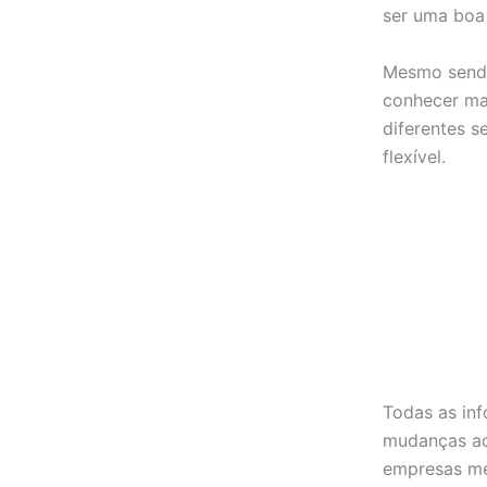
ser uma boa
Mesmo sendo
conhecer mai
diferentes s
flexível.
Todas as in
mudanças ao 
empresas me