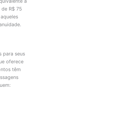
quivalente a
r de R$ 75
 aqueles
 anuidade.
s para seus
ue oferece
ontos têm
assagens
luem: