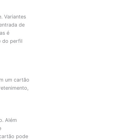
e. Variantes
 entrada de
as é
 do perfil
am um cartão
retenimento,
vo. Além
e
 cartão pode