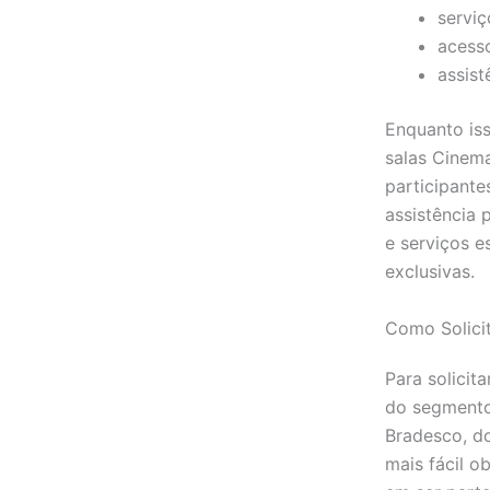
serviç
acesso
assist
Enquanto is
salas Cinema
participant
assistência 
e serviços e
exclusivas.
Como Solici
Para solicit
do segmento 
Bradesco, do
mais fácil o