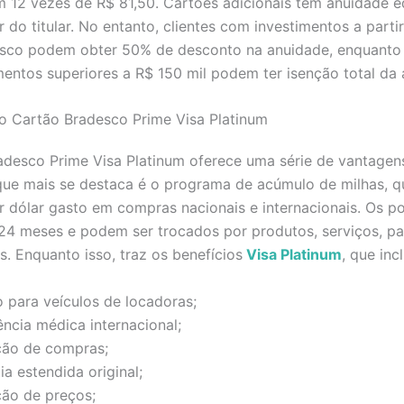
 12 vezes de R$ 81,50. Cartões adicionais têm anuidade e
 do titular. No entanto, clientes com investimentos a parti
esco podem obter 50% de desconto na anuidade, enquanto
entos superiores a R$ 150 mil podem ter isenção total da
o Cartão Bradesco Prime Visa Platinum
adesco Prime Visa Platinum oferece uma série de vantagen
que mais se destaca é o programa de acúmulo de milhas, q
r dólar gasto em compras nacionais e internacionais. Os p
 24 meses e podem ser trocados por produtos, serviços, p
s. Enquanto isso, traz os benefícios
Visa Platinum
, que inc
 para veículos de locadoras;
ência médica internacional;
ção de compras;
ia estendida original;
ção de preços;