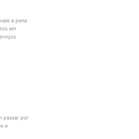
vale a pena
ntos em
erviços
m passar por
es e