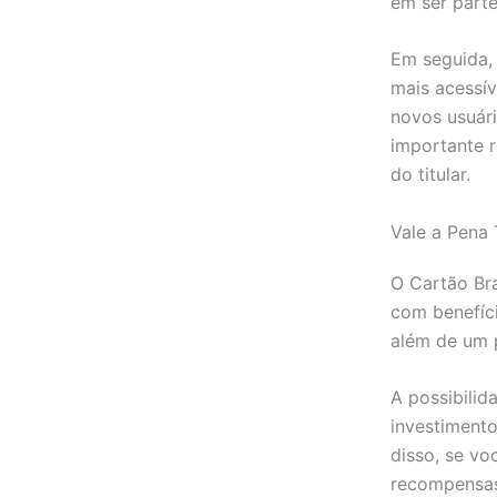
em ser part
Em seguida, 
mais acessív
novos usuári
importante r
do titular.
Vale a Pena 
O Cartão Bra
com benefíci
além de um 
A possibilid
investimento
disso, se vo
recompensas