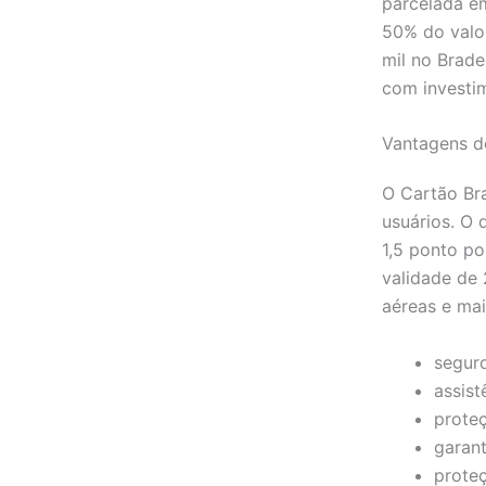
parcelada em
50% do valor
mil no Brad
com investim
Vantagens d
O Cartão Br
usuários. O 
1,5 ponto po
validade de
aéreas e mai
seguro
assist
prote
garant
prote