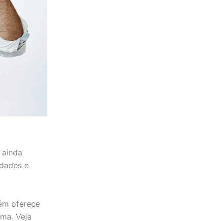
 ainda
idades e
bém oferece
ma. Veja