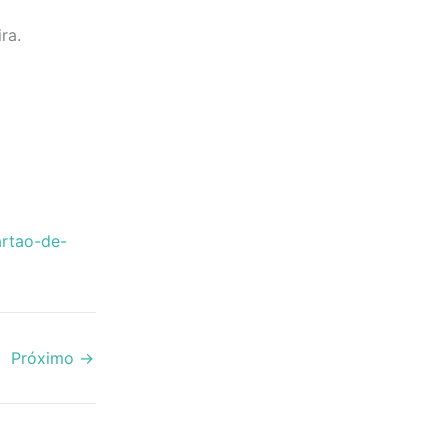
ra.
artao-de-
Próximo
→