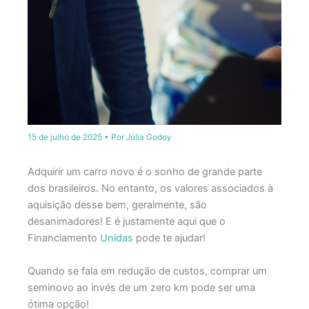
15 de julho de 2025
• Por
Júlia Godoy
Adquirir um carro novo é o sonho de grande parte
dos brasileiros. No entanto, os valores associados à
aquisição desse bem, geralmente, são
desanimadores! E é justamente aqui que o
Financiamento
Unidas
pode te ajudar!
Quando se fala em redução de custos, comprar um
seminovo ao invés de um zero km pode ser uma
ótima opção!