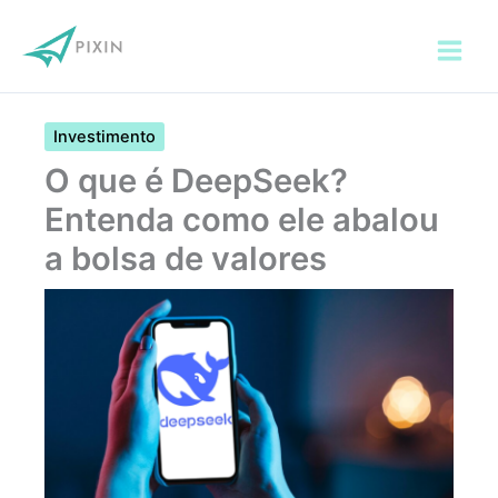
Ir
para
o
conteúdo
Investimento
O que é DeepSeek?
Entenda como ele abalou
a bolsa de valores