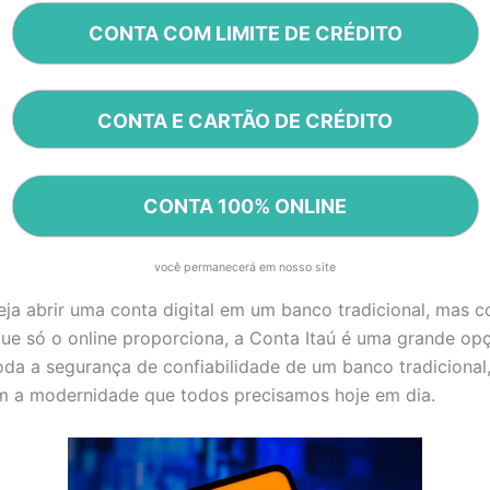
CONTA COM LIMITE DE CRÉDITO
CONTA E CARTÃO DE CRÉDITO
CONTA 100% ONLINE
você permanecerá em nosso site
ja abrir uma conta digital em um banco tradicional, mas 
que só o online proporciona, a Conta Itaú é uma grande op
da a segurança de confiabilidade de um banco tradicional
 a modernidade que todos precisamos hoje em dia.