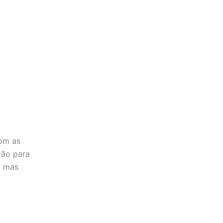
com as
ção para
, mas