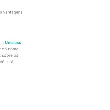
as vantagens
, a
Uniclass
ar do nome,
s sobre os
cê será