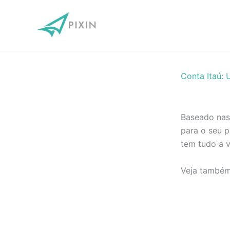
Ir
para
o
conteúdo
Conta Itaú:
Baseado nas
para o seu 
tem tudo a 
Veja também