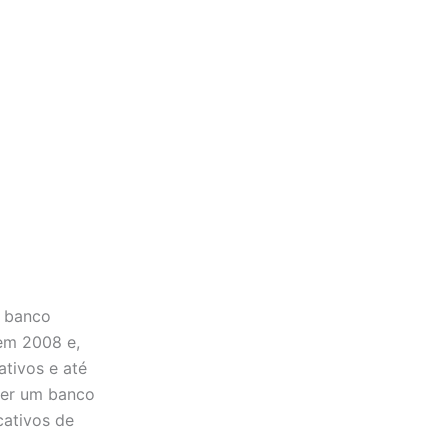
r banco
 em 2008 e,
ativos e até
ser um banco
cativos de