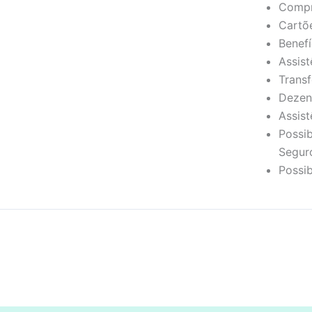
Compr
Cartõ
Benef
Assist
Transf
Dezen
Assist
Possi
Seguro
Possib