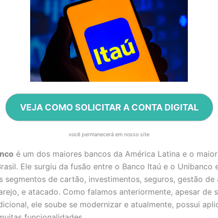
VEJA COMO SOLICITAR A CONTA DIGITAL
você permanecerá em nosso site
anco
é um dos maiores bancos da América Latina e o maio
rasil. Ele surgiu da fusão entre o Banco Itaú e o Unibanco
s segmentos de cartão, investimentos, seguros, gestão de 
rejo, e atacado. Como falamos anteriormente, apesar de 
dicional, ele soube se modernizar e atualmente, possui apli
uitas funcionalidades.