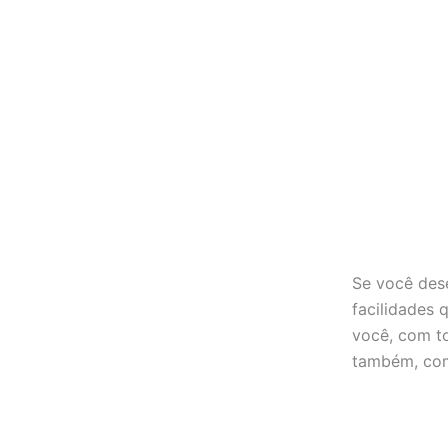
Se você dese
facilidades 
você, com to
também, com