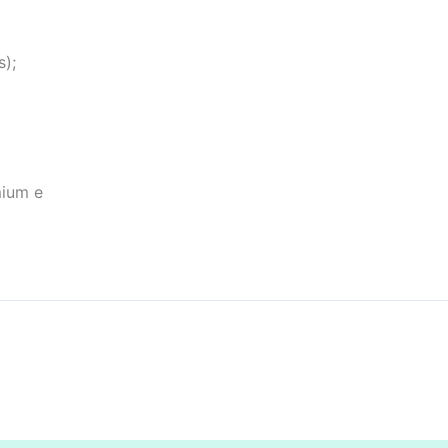
);
mium e