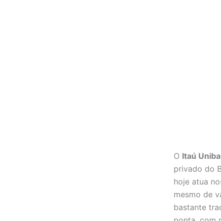
O
Itaú Unib
privado do B
hoje atua no
mesmo de va
bastante tra
ponta, com m