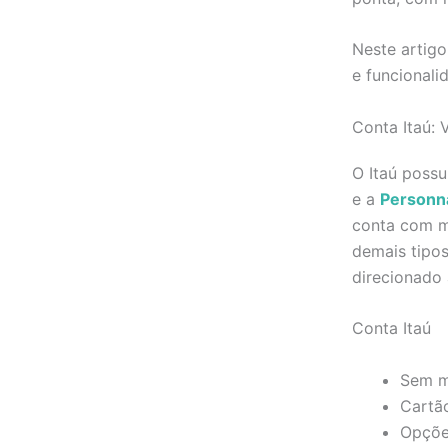
Neste artigo
e funcionali
Conta Itaú: 
O Itaú possu
e a
Personna
conta com mu
demais tipo
direcionado 
Conta Itaú
Sem m
Cartã
Opções