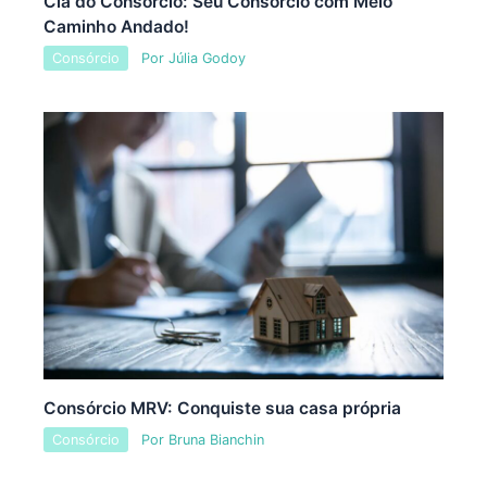
Cia do Consórcio: Seu Consórcio com Meio
Caminho Andado!
Consórcio
Por
Júlia Godoy
Consórcio MRV: Conquiste sua casa própria
Consórcio
Por
Bruna Bianchin