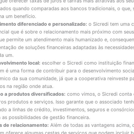
ue oferecer taxas de juros e tarifas mais atrativas aos seu
iados quando comparadas aos bancos tradicionais, o que, 
na um benefício.
imento diferenciado e personalizado:
o Sicredi tem uma ca
ncial que é sobre o relacionamento mais próximo com seus
que permite um atendimento mais humanizado e, consequen
ntação de soluções financeiras adaptadas às necessidades
da um.
volvimento local:
escolher o Sicredi como instituição finan
m é uma forma de contribuir para o desenvolvimento socia
mico da sua comunidade, já que a cooperativa reinveste p
os na região onde atua.
o a produtos diversificados:
como vimos, o Sicredi conta
os produtos e serviços. Isso garante que o associado ten
tado a linhas de crédito, investimentos, seguros e consórcio
 as possibilidades de gestão financeira.
s de relacionamento:
Além de todas as vantagens acima, o
m oferece algumas cestas de serviços que podem incluir b