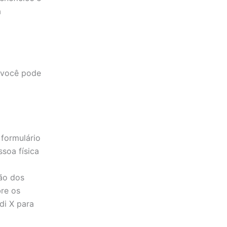
a
e você pode
 formulário
soa física
ão dos
re os
di X para