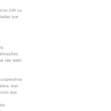
nicos 24h ou
riadas que
is
stituições
que vão além
cooperativa
ados. Isso
ócios que
bém