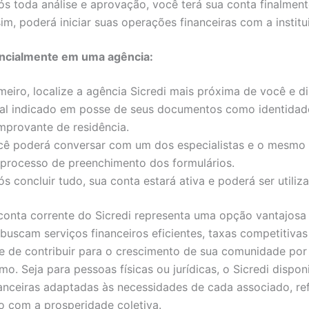
s toda análise e aprovação, você terá sua conta finalment
im, poderá iniciar suas operações financeiras com a instit
ncialmente em uma agência:
meiro, localize a agência Sicredi mais próxima de você e di
cal indicado em posse de seus documentos como identidad
mprovante de residência.
cê poderá conversar com um dos especialistas e o mesmo t
 processo de preenchimento dos formulários.
s concluir tudo, sua conta estará ativa e poderá ser utiliz
conta corrente do Sicredi representa uma opção vantajosa
buscam serviços financeiros eficientes, taxas competitivas
e de contribuir para o crescimento de sua comunidade por
mo. Seja para pessoas físicas ou jurídicas, o Sicredi disponi
anceiras adaptadas às necessidades de cada associado, re
 com a prosperidade coletiva.