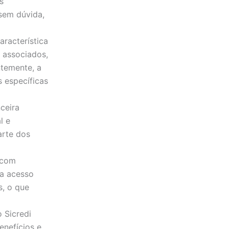
s
sem dúvida,
racterística
 associados,
temente, a
 específicas
ceira
l e
arte dos
 com
ha acesso
s, o que
 Sicredi
enefícios e