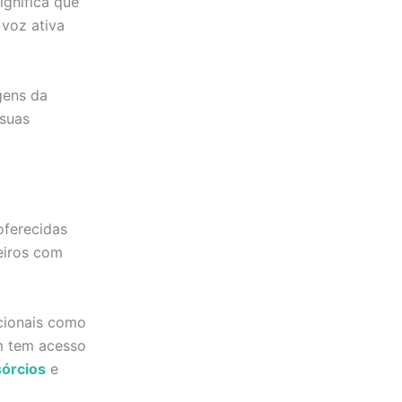
gnifica que
voz ativa
gens da
 suas
oferecidas
eiros com
icionais como
m tem acesso
órcios
e