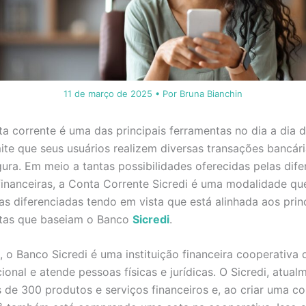
11 de março de 2025
• Por
Bruna Bianchin
a corrente é uma das principais ferramentas no dia a dia 
te que seus usuários realizem diversas transações bancár
gura. Em meio a tantas possibilidades oferecidas pelas dife
 financeiras, a Conta Corrente Sicredi é uma modalidade q
cas diferenciadas tendo em vista que está alinhada aos prin
stas que baseiam o Banco
Sicredi
.
, o Banco Sicredi é uma instituição financeira cooperativa
cional e atende pessoas físicas e jurídicas. O Sicredi, atual
 de 300 produtos e serviços financeiros e, ao criar uma c