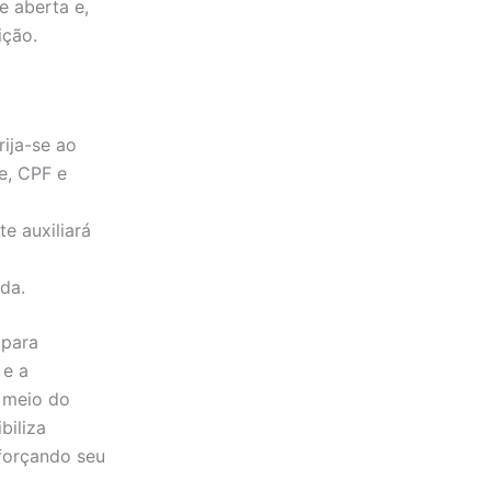
e aberta e,
uição.
rija-se ao
e, CPF e
e auxiliará
ada.
 para
 e a
 meio do
biliza
forçando seu