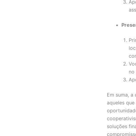
Apó
ass
Prese
Pri
lo
co
Vo
no
Apó
Em suma, a 
aqueles que 
oportunidad
cooperativis
soluções fin
compromisso