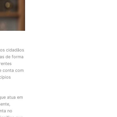
dos cidadãos
ias de forma
rentes
ue conta com
cípios
 que atua em
mente,
onta no