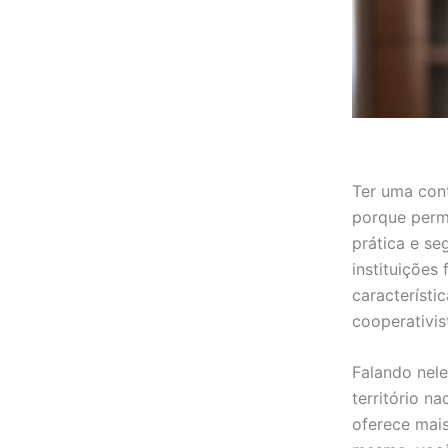
Ter uma cont
porque permi
prática e se
instituições
característi
cooperativi
Falando nele
território na
oferece mais