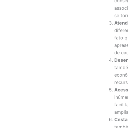
conseg
assoc
se tor
Atend
difere
fato 
aprese
de ca
Desen
també
econô
recurs
Acess
inúmer
facili
amplia
Cesta
també