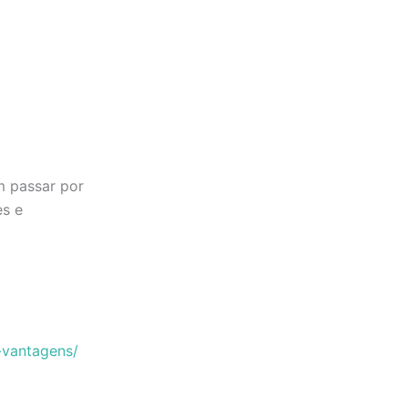
m passar por
es e
-vantagens/