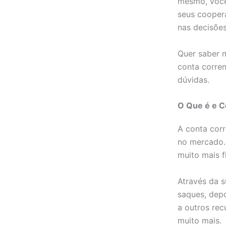
mesmo, você
seus coopera
nas decisões
Quer saber m
conta corren
dúvidas.
O Que é e C
A conta corr
no mercado.
muito mais f
Através da s
saques, depó
a outros rec
muito mais.