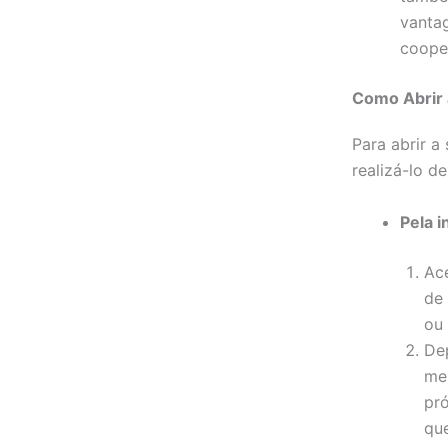
vanta
coope
Como Abrir 
Para abrir a
realizá-lo d
Pela i
Ace
de 
ou 
Dep
mes
pró
que