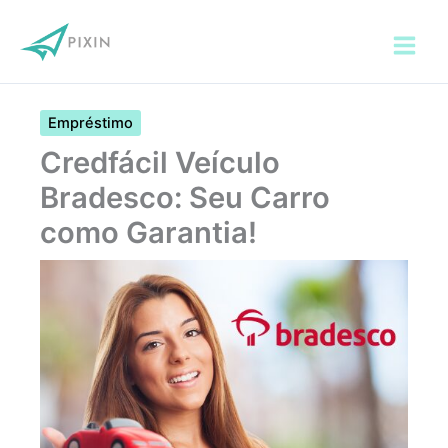
Ir
para
o
conteúdo
Empréstimo
Credfácil Veículo
Bradesco: Seu Carro
como Garantia!