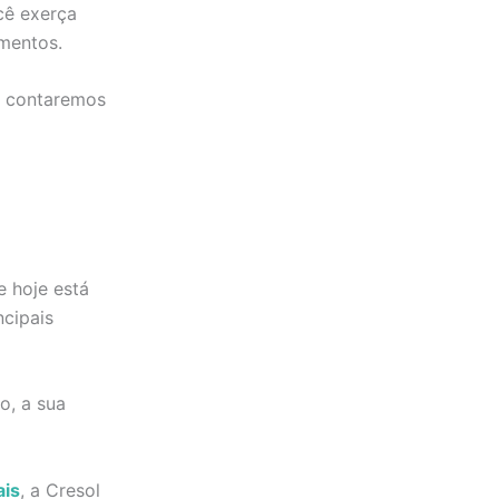
cê exerça
mentos.
te contaremos
 hoje está
ncipais
o, a sua
ais
, a Cresol