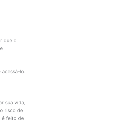
r que o
de
 acessá-lo.
ar sua vida,
o risco de
é feito de