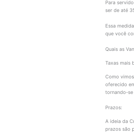
Para servido
ser de até 
Essa medida
que você co
Quais as Va
Taxas mais b
Como vimos, 
oferecido em
tornando-se
Prazos:
A ideia da C
prazos são 