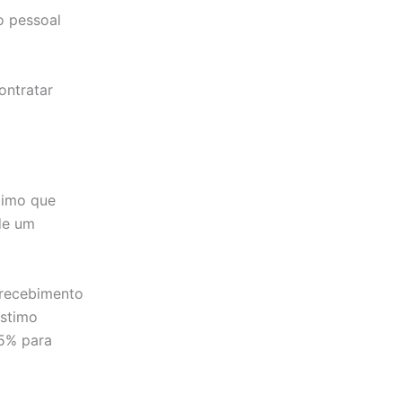
o pessoal
ontratar
ximo que
de um
 recebimento
éstimo
 5% para