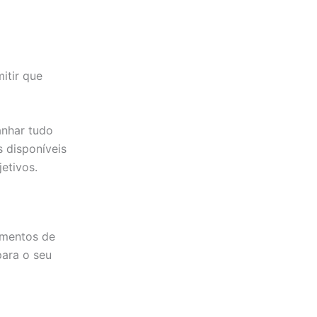
itir que
anhar tudo
s disponíveis
etivos.
imentos de
para o seu