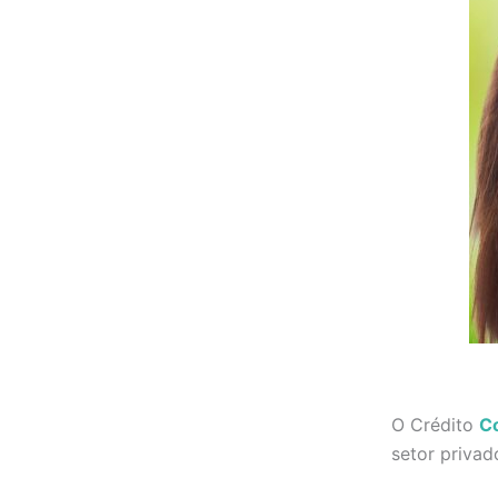
O Crédito
C
setor privad