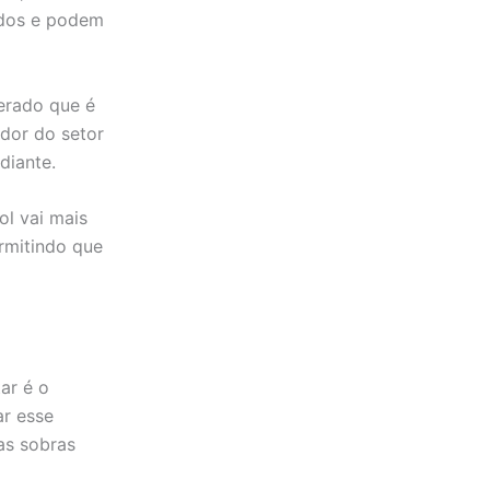
ados e podem
erado que é
ador do setor
diante.
l vai mais
rmitindo que
ar é o
ar esse
as sobras