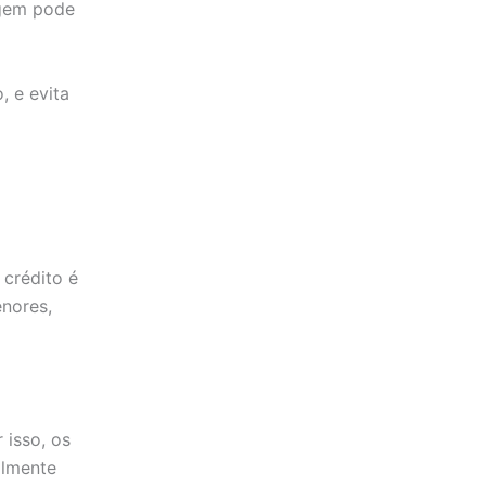
rgem pode
 e evita
crédito é
enores,
 isso, os
almente