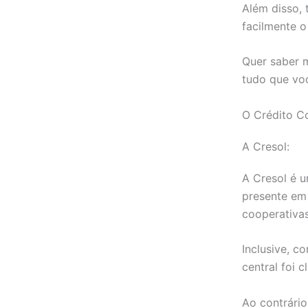
Além disso,
facilmente 
Quer saber m
tudo que voc
O Crédito C
A Cresol:
A Cresol é u
presente em 
cooperativas
Inclusive, c
central foi 
Ao contrário