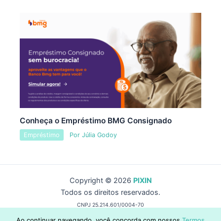
Conheça o Empréstimo BMG Consignado
Empréstimo
Por
Júlia Godoy
Copyright © 2026
PIXIN
Todos os direitos reservados.
CNPJ 25.214.601/0004-70
by Wise Capital Group
Ao continuar navegando, você concorda com nossos
Termos