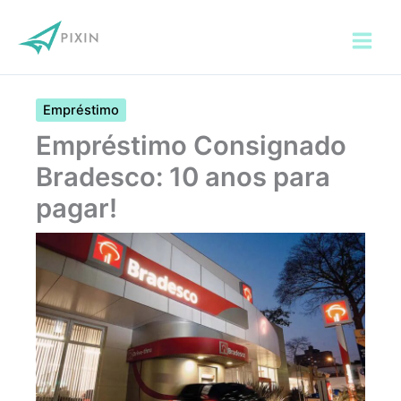
Ir
para
o
conteúdo
Empréstimo
Empréstimo Consignado
Bradesco: 10 anos para
pagar!