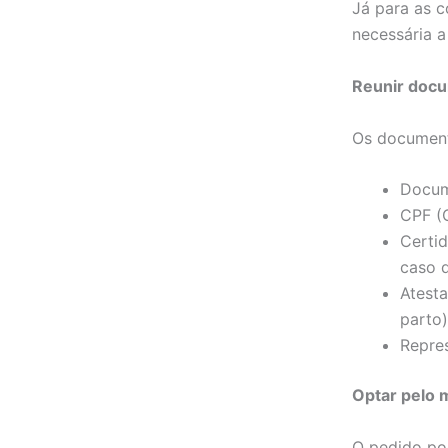
Já para as c
necessária 
Reunir docu
Os document
Docum
CPF (C
Certi
caso 
Atest
parto)
Repres
Optar pelo m
O pedido pod