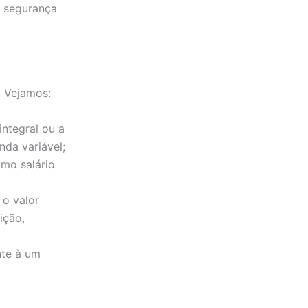
r segurança
. Vejamos:
integral ou a
nda variável;
imo salário
 o valor
ição,
nte à um