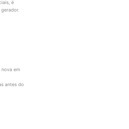
iais, é
 gerador.
o nova em
as antes do