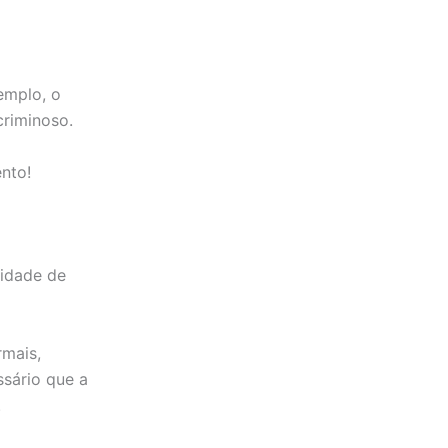
emplo, o
criminoso.
nto!
lidade de
rmais,
ssário que a
.