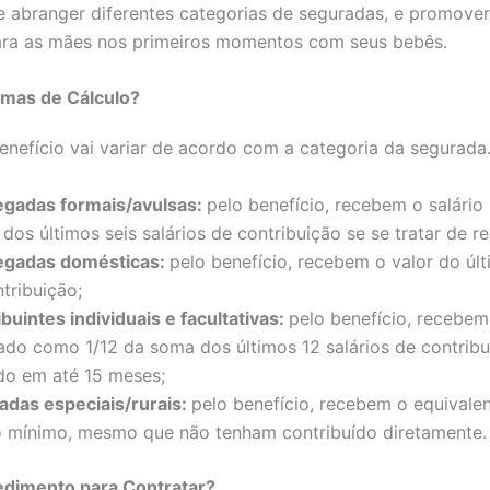
e abranger diferentes categorias de seguradas, e promove
para as mães nos primeiros momentos com seus bebês.
rmas de Cálculo?
enefício vai variar de acordo com a categoria da segurada
gadas formais/avulsas:
pelo benefício, recebem o salário 
dos últimos seis salários de contribuição se se tratar de re
gadas domésticas:
pelo benefício, recebem o valor do últ
tribuição;
buintes individuais e facultativas:
pelo benefício, recebem
ado como 1/12 da soma dos últimos 12 salários de contribu
do em até 15 meses;
adas especiais/rurais:
pelo benefício, recebem o equivale
io mínimo, mesmo que não tenham contribuído diretamente.
edimento para Contratar?