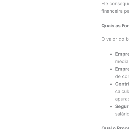
Ele consegu
financeira 
Quais as Fo
O valor do b
Empre
média 
Empre
de con
Contri
calcul
apura
Segur
salár
Qual o Proc