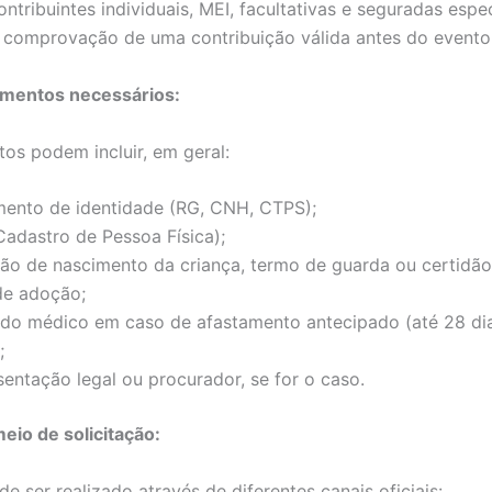
ontribuintes individuais, MEI, facultativas e seguradas espec
a comprovação de uma contribuição válida antes do evento
mentos necessários:
os podem incluir, em geral:
ento de identidade (RG, CNH, CTPS);
adastro de Pessoa Física);
dão de nascimento da criança, termo de guarda ou certidã
de adoção;
ado médico em caso de afastamento antecipado (até 28 di
;
entação legal ou procurador, se for o caso.
eio de solicitação:
e ser realizado através de diferentes canais oficiais: