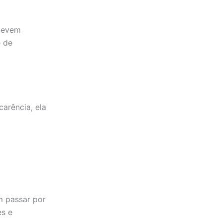
 devem
e de
carência, ela
m passar por
es e