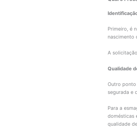
Identificaçã
Primeiro, é 
nascimento d
A solicitaçã
Qualidade d
Outro ponto 
segurada e d
Para a esma
domésticas e
qualidade d