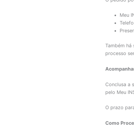
Meu IN
Telefo
Presen
Também há se
processo se
Acompanha
Conclusa a 
pelo Meu INS
O prazo par
Como Proce