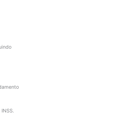
uindo
ndamento
 INSS.